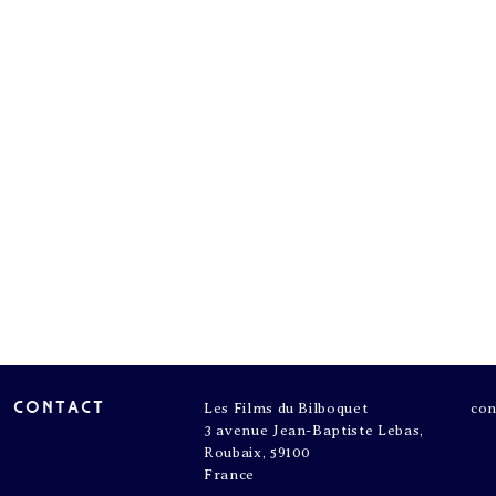
contact
Les Films du Bilboquet
con
3 avenue Jean-Baptiste Lebas,
Roubaix, 59100
France