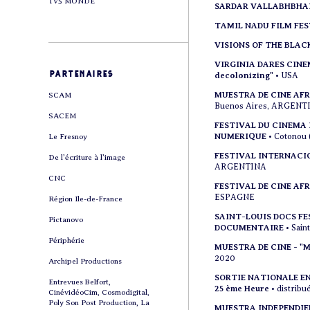
TV5 MONDE
SARDAR VALLABHBHAI
TAMIL NADU FILM FE
VISIONS OF THE BLAC
VIRGINIA DARES CIN
partenaires
decolonizing"
• USA
MUESTRA DE CINE AFR
SCAM
Buenos Aires, ARGENT
SACEM
FESTIVAL DU CINEMA
NUMERIQUE
• Cotonou
Le Fresnoy
FESTIVAL INTERNACI
De l’écriture à l’image
ARGENTINA
CNC
FESTIVAL DE CINE AF
ESPAGNE
Région Ile-de-France
SAINT-LOUIS DOCS FE
Pictanovo
DOCUMENTAIRE
• Sai
Périphérie
MUESTRA DE CINE - "M
2020
Archipel Productions
SORTIE NATIONALE EN 
Entrevues Belfort,
25 ème Heure
• distrib
CinévidéoCim, Cosmodigital,
Poly Son Post Production, La
MUESTRA INDEPENDIE