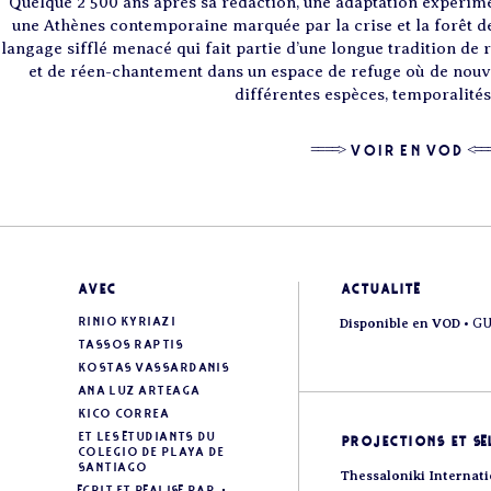
Quelque 2 500 ans après sa rédaction, une adaptation expérime
une Athènes contemporaine marquée par la crise et la forêt de
langage sifflé menacé qui fait partie d’une longue tradition de re
et de réen-chantement dans un espace de refuge où de nouv
différentes espèces, temporalités
====> VOIR EN VOD <==
avec
actualité
Rinio Kyriazi
Disponible en VOD
• G
Tassos Raptis
Kostas Vassardanis
Ana Luz Arteaga
Kico Correa
et les étudiants du
projections et sé
Colegio de Playa de
Santiago
Thessaloniki Internati