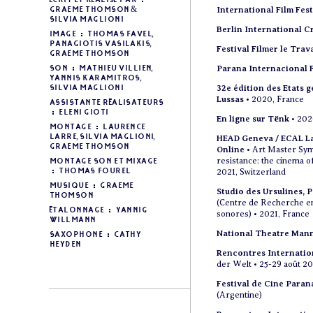
Écrit et réalisé par :
International Film Fes
Graeme Thomson &
Silvia Maglioni
Berlin International C
Image : Thomas Favel,
Panagiotis Vasilakis,
Festival Filmer le Trava
Graeme Thomson
Parana Internacional F
Son : Mathieu Villien,
Yannis Karamitros,
32e édition des Etats 
Silvia Maglioni
Lussas
• 2020, France
Assistante réalisateurs
: Eleni Gioti
En ligne sur Tënk
• 20
Montage : Laurence
Larre, Silvia Maglioni,
HEAD Geneva / ECAL La
Graeme Thomson
Online
• Art Master Sym
resistance: the cinema 
Montage son et mixage
: Thomas Fourel
2021, Switzerland
Musique : Graeme
Studio des Ursulines, P
Thomson
(Centre de Recherche en
Étalonnage : Yannig
sonores) • 2021, France
Willmann
National Theatre Man
Saxophone : Cathy
Heyden
Rencontres Internation
der Welt • 25-29 août 202
Festival de Cine Paran
(Argentine)