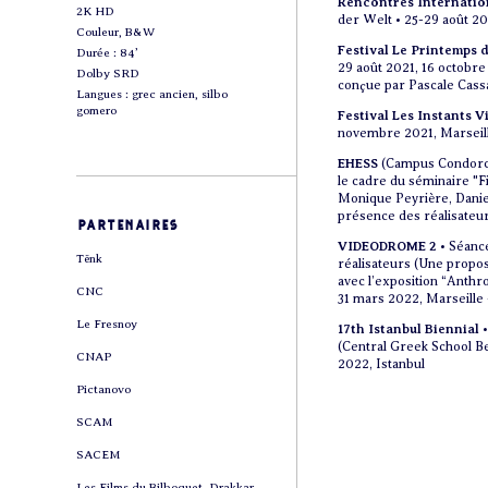
Rencontres Internation
2K HD
der Welt • 25-29 août 20
Couleur, B&W
Festival Le Printemps 
Durée : 84’
29 août 2021, 16 octobr
Dolby SRD
conçue par Pascale Cas
Langues : grec ancien, silbo
gomero
Festival Les Instants V
novembre 2021, Marseille
EHESS
(Campus Condorcet
le cadre du séminaire "F
Monique Peyrière, Danie
présence des réalisateur
partenaires
VIDEODROME 2
• Séanc
Tënk
réalisateurs (Une propos
avec l’exposition “Anthro
CNC
31 mars 2022, Marseille 
Le Fresnoy
17th Istanbul Biennial
•
(Central Greek School Be
CNAP
2022, Istanbul
Pictanovo
SCAM
SACEM
Les Films du Bilboquet, Drakkar