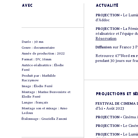
avec
actualité
PROJECTION
• Le Lumi
d'Addoc
PROJECTION
• La Fémis
réalisatrice et l'équipe d
Réservation
Durée : 30 mn
Diffusion
sur France 3 Pa
Genre : documentaire
Année de production : 2022
Retrouvez 47°Nord
en 
Format : DV, 16mm
pendant 30 jours sur fra
Autrice-réalisatrice : Élodie
Ferré
Produit par : Mathilde
Raczymow
Image : Élodie Ferré
Montage : Marine Benveniste et
projections et sé
Elodie Ferré
Langue : français
FESTIVAL DE CINEMA
Montage son et mixage : Arno
d'Ici • Août 2023
Ledoux
PROJECTION
• Cinéma A
Étalonnage : Graziella Zanoni
PROJECTION
• Le Ciné
PROJECTION
• Le Lumi