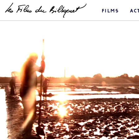
films
ac